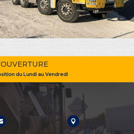
’OUVERTURE
ition du Lundi au Vendredi

