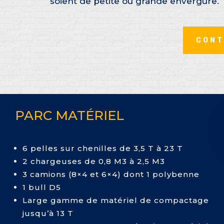
soient de petite ou grande envergure.
CONT
PARC MATÉRIEL
6 pelles sur chenilles de 3,5 T à 23 T
2 chargeuses de 0,8 M3 à 2,5 M3
3 camions (8×4 et 6×4) dont 1 polybenne
1 bull D5
Large gamme de matériel de compactage
jusqu’à 13 T