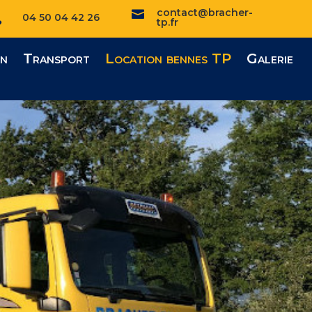
contact@bracher-

04 50 04 42 26

tp.fr
on
Transport
Location bennes TP
Galerie