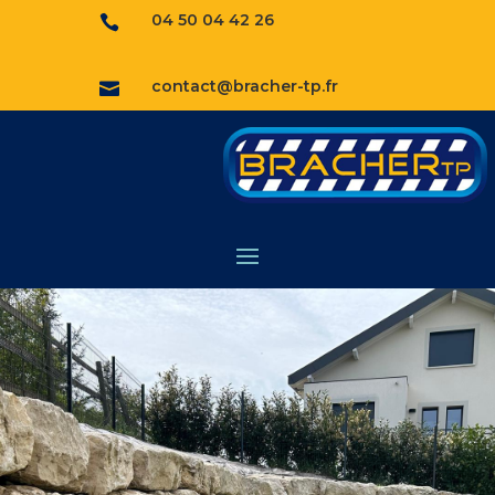
04 50 04 42 26

contact@bracher-tp.fr
