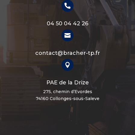

04 50 04 42 26

contact@bracher-tp.fr

PAE de la Drize
275, chemin d’Evordes
74160 Collonges-sous-Saleve